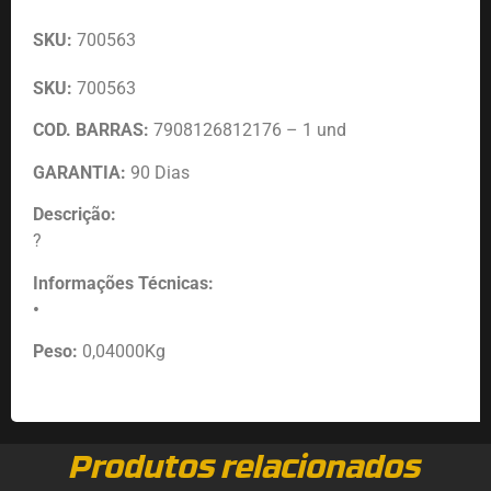
SKU:
700563
SKU:
700563
COD. BARRAS:
7908126812176 – 1 und
GARANTIA:
90 Dias
Descrição:
?
Informações Técnicas:
•
Peso:
0,04000Kg
Produtos relacionados