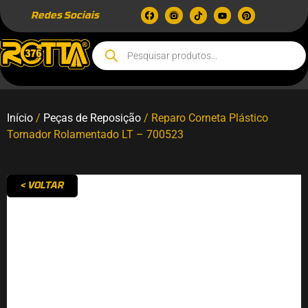
Redes Sociais
Início
/
Peças de Reposição
/ Reparo Corneta Plástico
Tornador Rolamentado LT – 700523
< VOLTAR