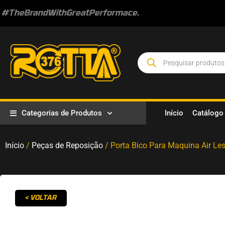
#TheBrandWithGreatPerformace.
Categorias de Produtos
Início
Catálogo
Início
/
Peças de Reposição
/ Porta Bico Para Maquina Air Le
< VOLTAR