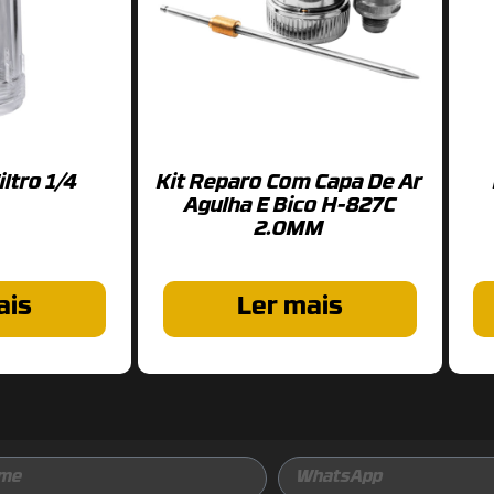
iltro 1/4
Kit Reparo Com Capa De Ar
Agulha E Bico H-827C
2.0MM
ais
Ler mais