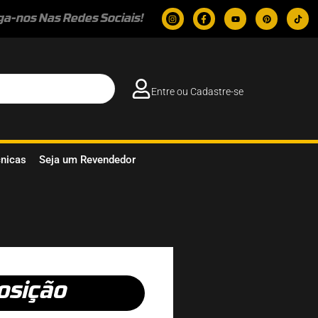
ga-nos Nas Redes Sociais!
Entre ou Cadastre-se
cnicas
Seja um Revendedor
osição