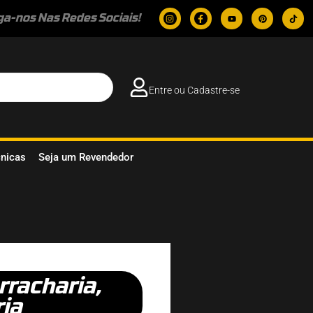
ga-nos Nas Redes Sociais!
Entre ou Cadastre-se
cnicas
Seja um Revendedor
rracharia
,
ria