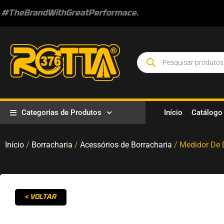
#TheBrandWithGreatPerformace.
Categorias de Produtos
Início
Catálogo
Início
/
Borracharia
/
Acessórios de Borracharia
/ Medidor De 
< VOLTAR