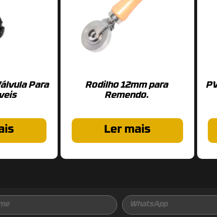
álvula Para
Rodilho 12mm para
PV
veis
Remendo.
ais
Ler mais