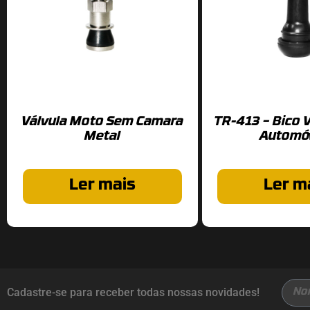
Válvula Moto Sem Camara
TR-413 – Bico V
Metal
Automó
Ler mais
Ler m
Cadastre-se para receber todas nossas novidades!