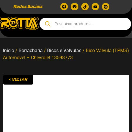
Redes Sociais
Início
/
Borracharia
/
Bicos e Válvulas
/ Bico Válvula (TPMS)
Automóvel – Chevrolet 13598773
< VOLTAR