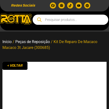
Redes Sociais
Início
/
Peças de Reposição
/ Kit De Reparo De Macaco
Macaco 3t Jacare (300685)
< VOLTAR