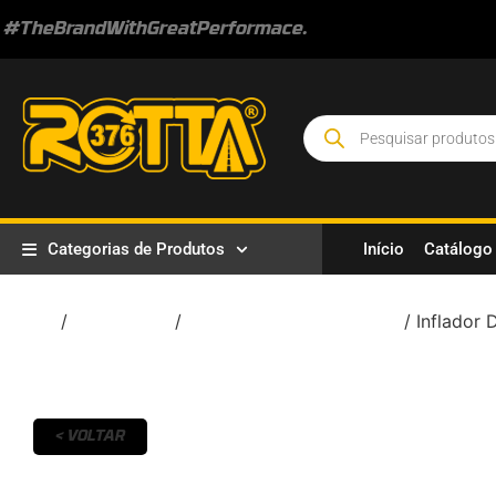
#TheBrandWithGreatPerformace.
Categorias de Produtos
Início
Catálogo
Início
/
Borracharia
/
Calibradores e Infladores
/ Inflador
< VOLTAR