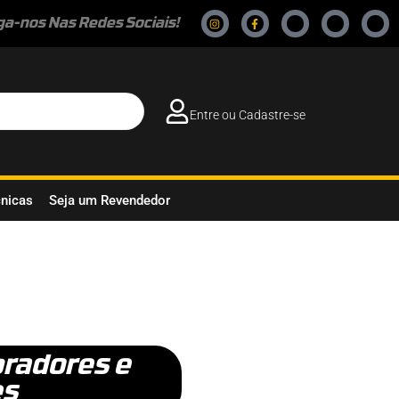
ga-nos Nas Redes Sociais!
Entre ou Cadastre-se
cnicas
Seja um Revendedor
bradores e
es