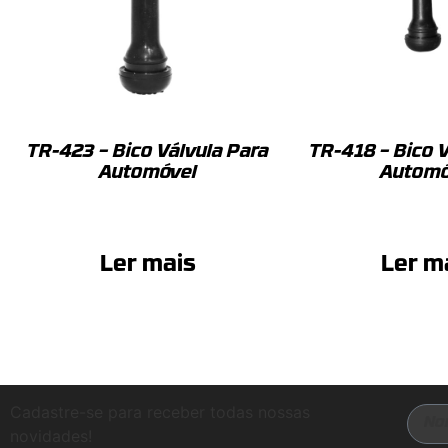
TR-423 – Bico Válvula Para
TR-418 – Bico V
Automóvel
Automó
Ler mais
Ler m
Cadastre-se para receber todas nossas
novidades!