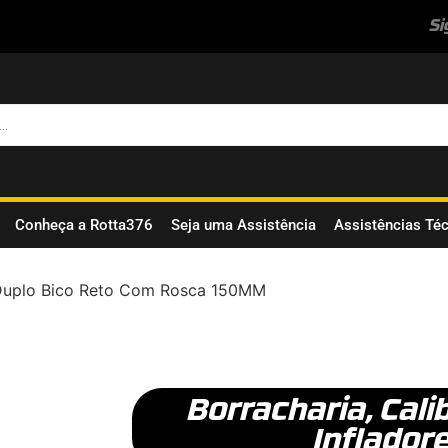
Si
Conheça a Rotta376
Seja uma Assistência
Assistências Té
 Duplo Bico Reto Com Rosca 150MM
Borracharia
,
Cali
Inflador