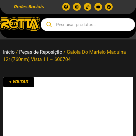
Redes Sociais
Início
/
Peças de Reposição
/ Gaiola Do Martelo Maquina
12r (760nm) Vista 11 – 600704
< VOLTAR