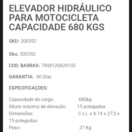
ELEVADOR HIDRÁULICO
PARA MOTOCICLETA
CAPACIDADE 680 KGS
SKU:
300392
Sku:
300392
COD. BARRAS:
7908126829105
GARANTIA:
90 Dias
ESPECIFICAÇOES:
Capacidade de carga: ‎680kg
Altura máxima de elevação: ‎15 polegadas
Dimensões: C x L x A ‎14 x 27,5 x
15 polegadas
Peso: ‎ 27 Kg