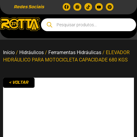
Redes Sociais
Início
/
Hidráulicos
/
Ferramentas Hidráulicas
/ ELEVADOR
HIDRÁULICO PARA MOTOCICLETA CAPACIDADE 680 KGS
< VOLTAR