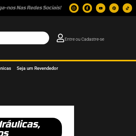
ga-nos Nas Redes Sociais!
Entre ou Cadastre-se
cnicas
Seja um Revendedor
ráulicas
,
os