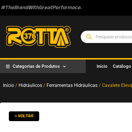
#TheBrandWithGreatPerformace.
Categorias de Produtos
Início
Catálogo
Início
/
Hidráulicos
/
Ferramentas Hidráulicas
/ Cavalete Elev
< VOLTAR