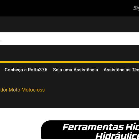
Si
Conheça a Rotta376
Seja uma Assistência
Assistências Té
ador Moto Motocross
Ferramentas Hid
Hidráulic