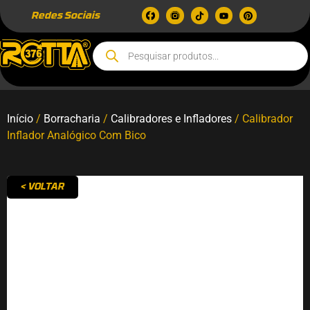
Redes Sociais
Início
/
Borracharia
/
Calibradores e Infladores
/ Calibrador
Inflador Analógico Com Bico
< VOLTAR