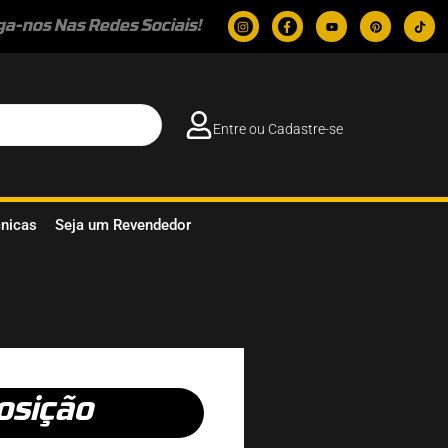
ga-nos Nas Redes Sociais!
Entre ou Cadastre-se
cnicas
Seja um Revendedor
osição