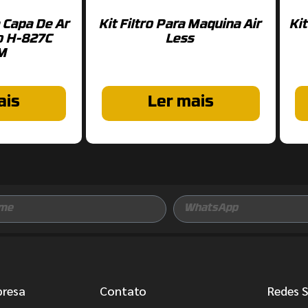
 Capa De Ar
Kit Filtro Para Maquina Air
Ki
co H-827C
Less
M
ais
Ler mais
presa
Contato
Redes S