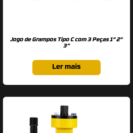
Jogo de Grampos Tipo C com 3 Peças 1” 2”
3”
Ler mais