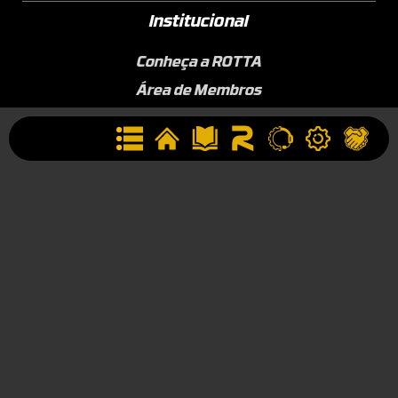
Institucional
Conheça a ROTTA
Área de Membros
Sobre a Empresa
Seja uma Assistência Técnica
Seja um Revendedor
Contato
(44) 9834-1400 (WhatsApp)
Segunda à Sexta, 09h às 17h
contato@rotta376.com.br
Contato para suporte técnico: (44) 9923-0164