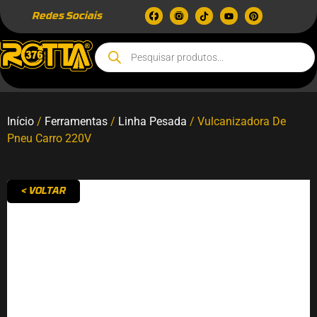
Redes Sociais
Início
/
Ferramentas
/
Linha Pesada
/ Vulcanizadora De
Pneu Carro 220V
< VOLTAR