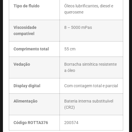
Tipo de fluido
Óleos lubrificantes, diesel e
querosene
Viscosidade
8 – 5000 mPas
compatível
Comprimento total
55 cm
Vedação
Borracha sintética resistente
a óleo
Display digital
Com contagem total e parcial
Alimentação
Bateria interna substituível
(CR2)
Código ROTTA376
200574