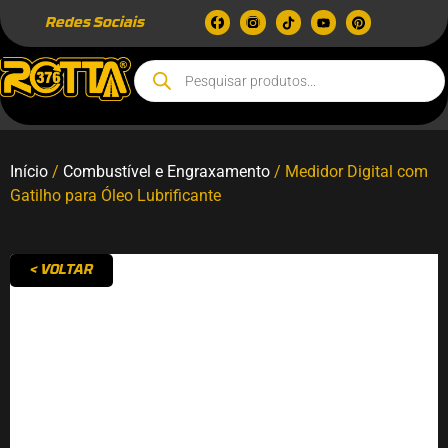
Redes Sociais
Início
/
Combustível e Engraxamento
/ Medidor Digital com
Gatilho para Óleo Lubrificante
< VOLTAR