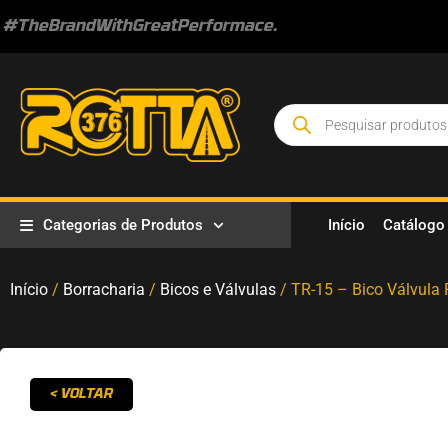
#TheBrandWithGreatPerformace.
Categorias de Produtos
Início
Catálogo
Início
/
Borracharia
/
Bicos e Válvulas
/ TR-15 – Bico Válvula
< VOLTAR