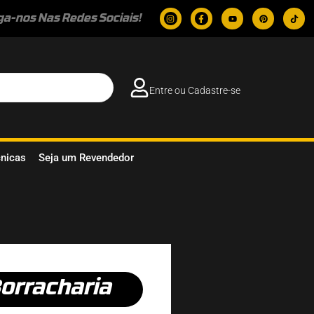
ga-nos Nas Redes Sociais!
Entre ou Cadastre-se
cnicas
Seja um Revendedor
orracharia