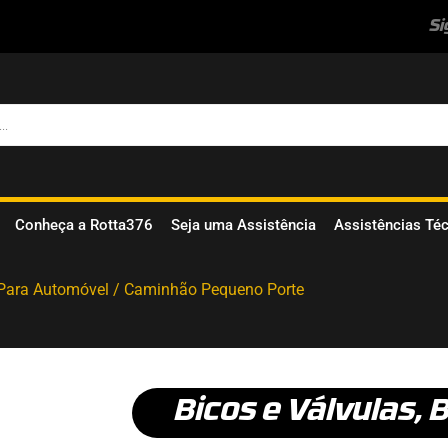
Si
Conheça a Rotta376
Seja uma Assistência
Assistências Té
 Para Automóvel / Caminhão Pequeno Porte
Bicos e Válvulas
,
B