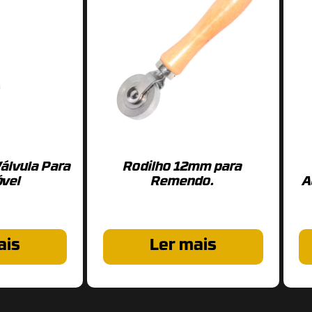
álvula Para
Rodilho 12mm para
vel
Remendo.
A
ais
Ler mais