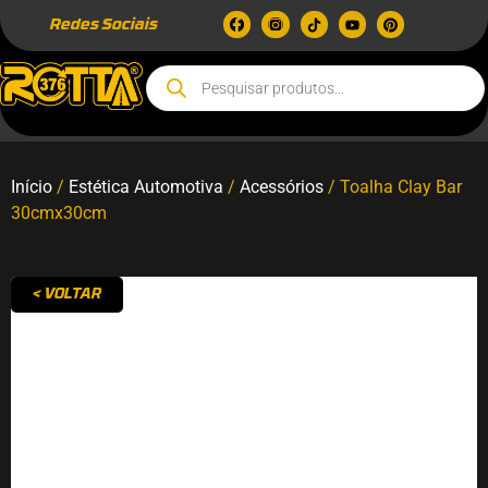
Redes Sociais
Início
/
Estética Automotiva
/
Acessórios
/ Toalha Clay Bar
30cmx30cm
< VOLTAR