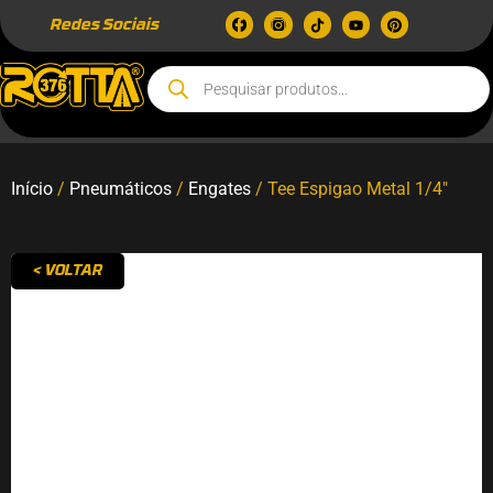
Redes Sociais
Início
/
Pneumáticos
/
Engates
/ Tee Espigao Metal 1/4″
< VOLTAR