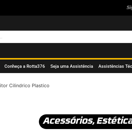
Si
Conheça a Rotta376
Seja uma Assistência
Assistências Té
tor Cilindrico Plastico
Acessórios
,
Estétic