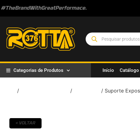
#TheBrandWithGreatPerformace.
Categorias de Produtos
Início
Catálogo
Início
/
Estética Automotiva
/
Acessórios
/ Suporte Exposi
< VOLTAR