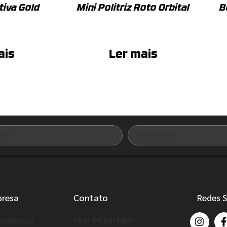
tiva Gold
Mini Politriz Roto Orbital
B
ais
Ler mais
presa
Contato
Redes S
sistência
(44) 9834-1400