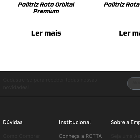
Politriz Roto Orbital
Politriz Rota
Premium
Ler mais
Ler m
Cadastre-se para receber todas nossas
novidades!
Dúvidas
Institucional
Sobre a Em
Como Comprar
Conheça a ROTTA
Seja uma As