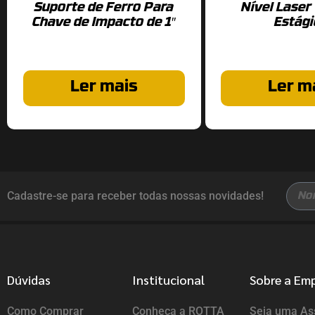
Suporte de Ferro Para
Nível Laser
Chave de Impacto de 1″
Estág
Ler mais
Ler m
Cadastre-se para receber todas nossas novidades!
Dúvidas
Institucional
Sobre a Em
Como Comprar
Conheça a ROTTA
Seja uma Ass