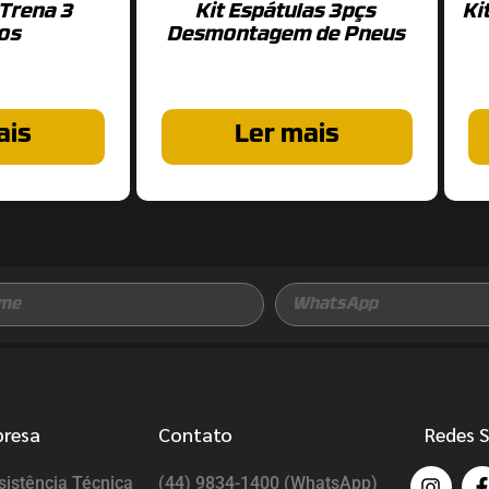
 Trena 3
Kit Espátulas 3pçs
Ki
ios
Desmontagem de Pneus
ais
Ler mais
presa
Contato
Redes S
istência Técnica
(44) 9834-1400 (WhatsApp)