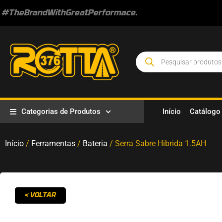
#TheBrandWithGreatPerformace.
Categorias de Produtos
Início
Catálogo
Início
/
Ferramentas
/
Bateria
/ Serra Sabre Hibrida 1.5AH
< VOLTAR