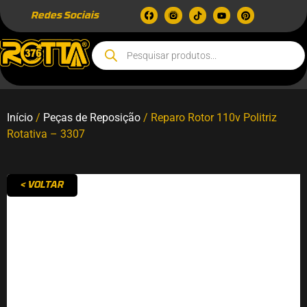
Redes Sociais
Início
/
Peças de Reposição
/ Reparo Rotor 110v Politriz
Rotativa – 3307
< VOLTAR