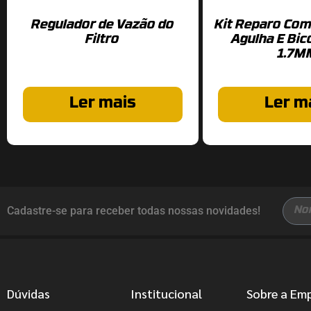
Regulador de Vazão do
Kit Reparo Com
Filtro
Agulha E Bi
1.7M
Ler mais
Ler m
Cadastre-se para receber todas nossas novidades!
Dúvidas
Institucional
Sobre a Em