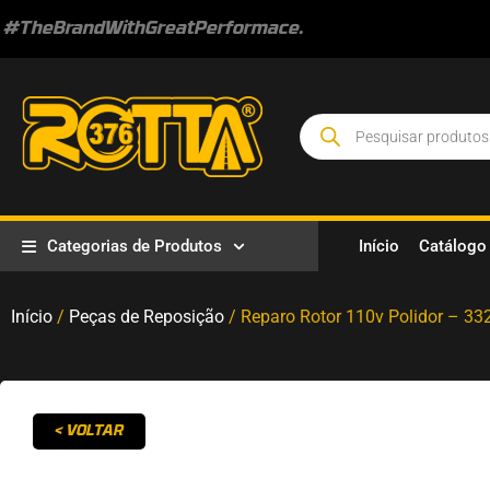
#TheBrandWithGreatPerformace.
Categorias de Produtos
Início
Catálogo
Início
/
Peças de Reposição
/ Reparo Rotor 110v Polidor – 33
< VOLTAR