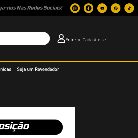
ga-nos Nas Redes Sociais!
Entre ou Cadastre-se
cnicas
Seja um Revendedor
osição