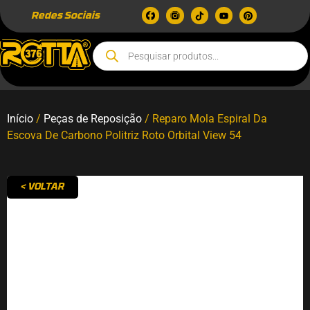
Redes Sociais
Início
/
Peças de Reposição
/ Reparo Mola Espiral Da
Escova De Carbono Politriz Roto Orbital View 54
< VOLTAR