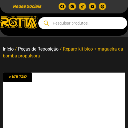
Redes Sociais
Início
/
Peças de Reposição
/ Reparo kit bico + magueira da
bomba propulsora
< VOLTAR