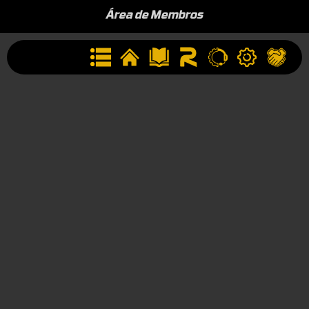
Área de Membros
Sobre a Empresa
Seja uma Assistência Técnica
Seja um Revendedor
Contato
(44) 9834-1400 (WhatsApp)
Segunda à Sexta, 09h às 17h
contato@rotta376.com.br
Contato para suporte técnico: (44) 9923-0164
© Rotta– Todos os direitos reservados 2025.