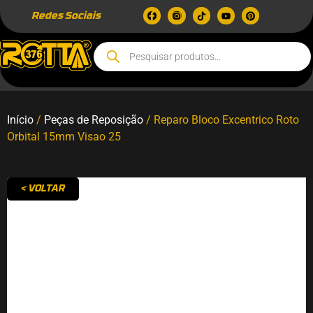
Redes Sociais
Início
/
Peças de Reposição
/ Reparo Bloco Excentrico Roto
Orbital 15mm Visao 25
< VOLTAR