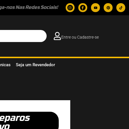
ga-nos Nas Redes Sociais!
Entre ou Cadastre-se
cnicas
Seja um Revendedor
eparos
vo