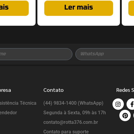
ais
Ler mais
presa
Contato
Redes S
istência Técnica
(44) 9834-1400 (WhatsApp)
endedor
Segunda à Sexta, 09h às 17h
contato@rotta376.com.br
Contato para suporte