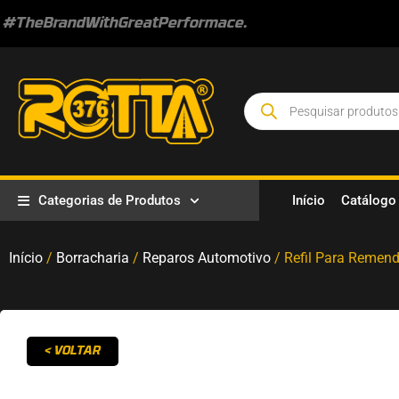
#TheBrandWithGreatPerformace.
Categorias de Produtos
Início
Catálogo
Início
/
Borracharia
/
Reparos Automotivo
/ Refil Para Remen
< VOLTAR