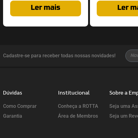
Ler mais
Ler m
Cadastre-se para receber todas nossas novidades!
Dúvidas
Institucional
Sobre a Em
Como Comprar
Conheça a ROTTA
Seja uma Ass
Garantia
Área de Membros
Seja um Rev