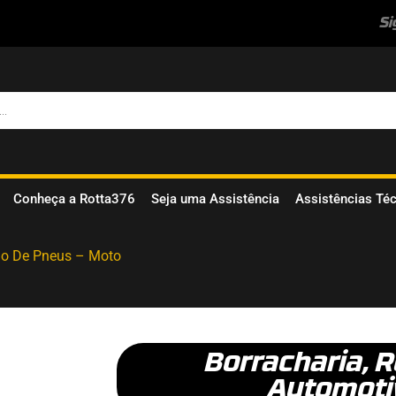
Si
Conheça a Rotta376
Seja uma Assistência
Assistências Té
do De Pneus – Moto
Borracharia
,
R
Automoti