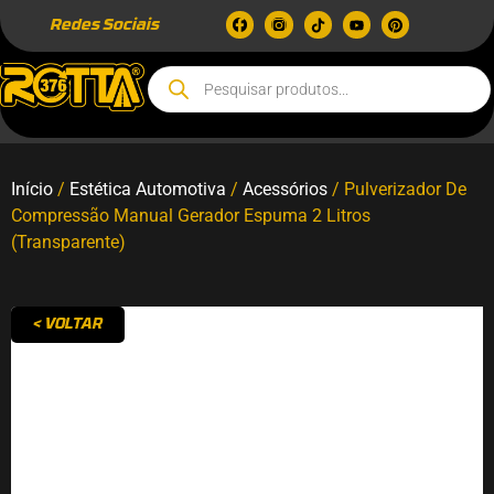
Redes Sociais
Início
/
Estética Automotiva
/
Acessórios
/ Pulverizador De
Compressão Manual Gerador Espuma 2 Litros
(Transparente)
< VOLTAR