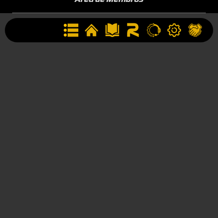
Sobre a Empresa
Seja uma Assistência Técnica
Seja um Revendedor
Contato
(44) 9834-1400 (WhatsApp)
Segunda à Sexta, 09h às 17h
contato@rotta376.com.br
Contato para suporte técnico: (44) 9923-0164
© Rotta– Todos os direitos reservados 2025.