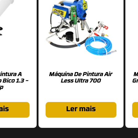
intura A
Máquina De Pintura Air
M
 Bico 1.3 –
Less Ultra 700
G
p
ais
Ler mais