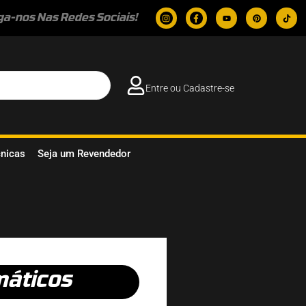
ga-nos Nas Redes Sociais!
Entre ou Cadastre-se
cnicas
Seja um Revendedor
áticos