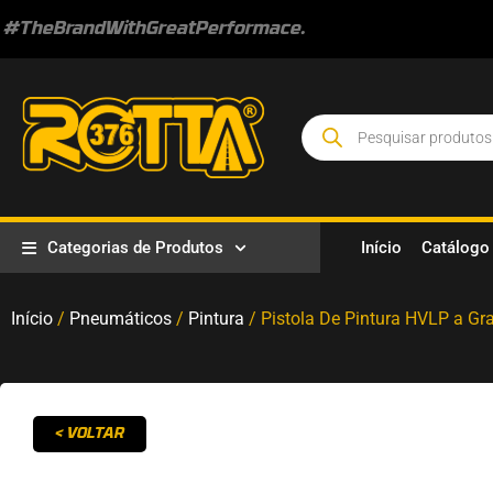
#TheBrandWithGreatPerformace.
Categorias de Produtos
Início
Catálogo
Início
/
Pneumáticos
/
Pintura
/ Pistola De Pintura HVLP a G
< VOLTAR