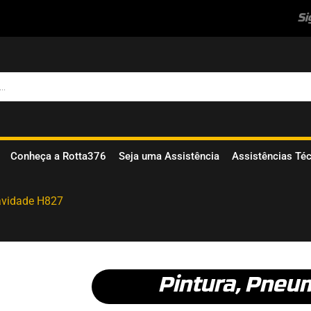
Si
Conheça a Rotta376
Seja uma Assistência
Assistências Té
ravidade H827
Pintura
,
Pneum