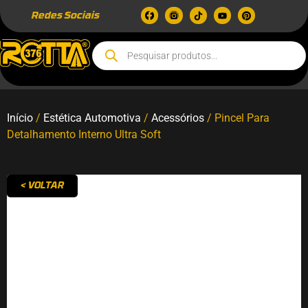
Redes Sociais
Início
/
Estética Automotiva
/
Acessórios
/ Pincel Para
Detalhamento Interno Ultra Soft
< VOLTAR