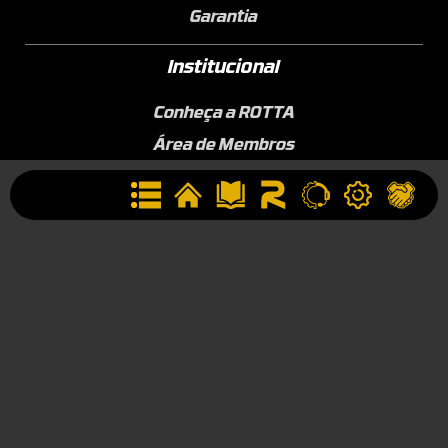
Garantia
Institucional
Conheça a ROTTA
Área de Membros
Sobre a Empresa
Seja uma Assistência Técnica
Seja um Revendedor
Contato
(44) 9834-1400 (WhatsApp)
Segunda à Sexta, 09h às 17h
contato@rotta376.com.br