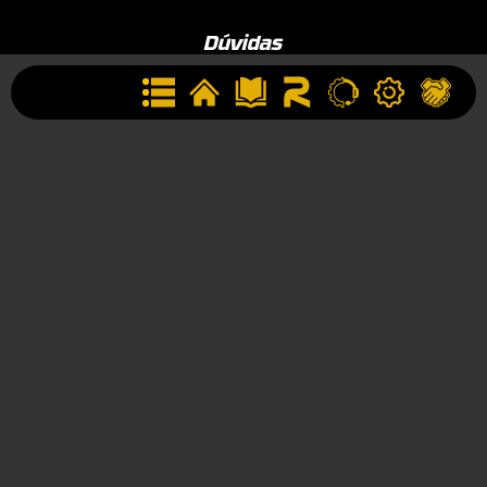
Dúvidas
Como Comprar
Garantia
Institucional
Conheça a ROTTA
Área de Membros
Sobre a Empresa
Seja uma Assistência Técnica
Seja um Revendedor
Contato