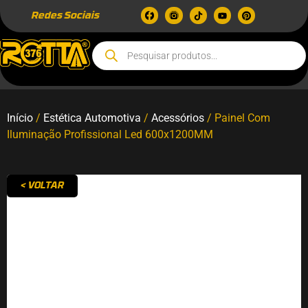
Redes Sociais
Início
/
Estética Automotiva
/
Acessórios
/ Painel Com
Iluminação Profissional Led 600x1200MM
< VOLTAR