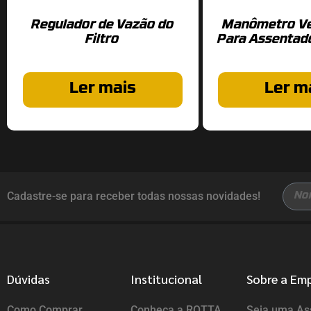
Regulador de Vazão do
Manômetro Ver
Filtro
Para Assentad
Ler mais
Ler m
Cadastre-se para receber todas nossas novidades!
Dúvidas
Institucional
Sobre a Em
Como Comprar
Conheça a ROTTA
Seja uma Ass