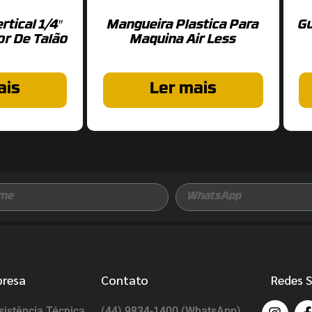
tical 1/4″
Mangueira Plastica Para
Gu
or De Talão
Maquina Air Less
ais
Ler mais
presa
Contato
Redes S
istência Técnica
(44) 9834-1400 (WhatsApp)