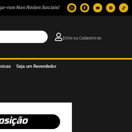
ga-nos Nas Redes Sociais!
Entre ou Cadastre-se
cnicas
Seja um Revendedor
osição