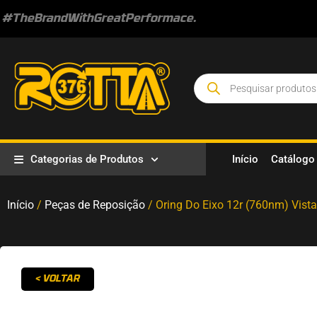
#TheBrandWithGreatPerformace.
Categorias de Produtos
Início
Catálogo
Início
/
Peças de Reposição
/ Oring Do Eixo 12r (760nm) Vist
< VOLTAR