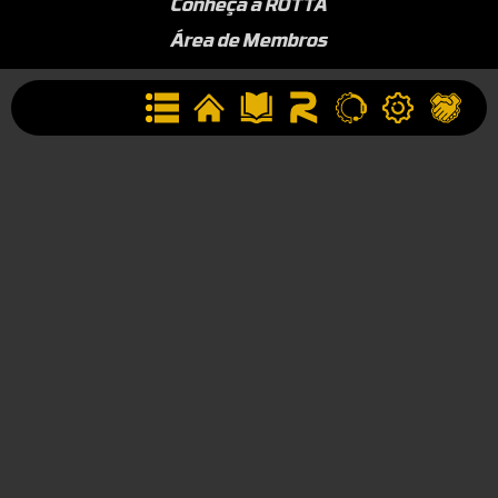
Conheça a ROTTA
Área de Membros
Sobre a Empresa
Seja uma Assistência Técnica
Seja um Revendedor
Contato
(44) 9834-1400 (WhatsApp)
Segunda à Sexta, 09h às 17h
contato@rotta376.com.br
Contato para suporte técnico: (44) 9923-0164