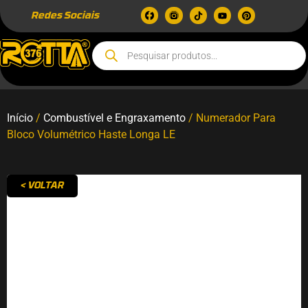
Redes Sociais
Início
/
Combustível e Engraxamento
/ Numerador Para
Bloco Volumétrico Haste Longa LE
< VOLTAR