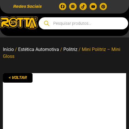
Redes Sociais
Início
/
Estética Automotiva
/
Politriz
/ Mini Politriz – Mini
Gloss
< VOLTAR