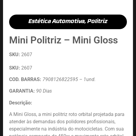
Estética Automotiva
,
Politriz
Mini Politriz – Mini Gloss
SKU:
2607
SKU:
2607
COD. BARRAS:
7908126822595 – 1und.
GARANTIA:
90 Dias
Descrição:
A Mini Gloss, a mini politriz roto orbital projetada para
atender às demandas dos polidores profissionais,
especialmente na indústria do motocicletas. Com sua