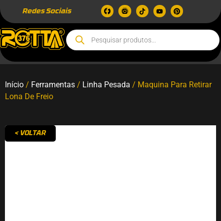
Redes Sociais
Início
/
Ferramentas
/
Linha Pesada
/ Maquina Para Retirar
Lona De Freio
< VOLTAR