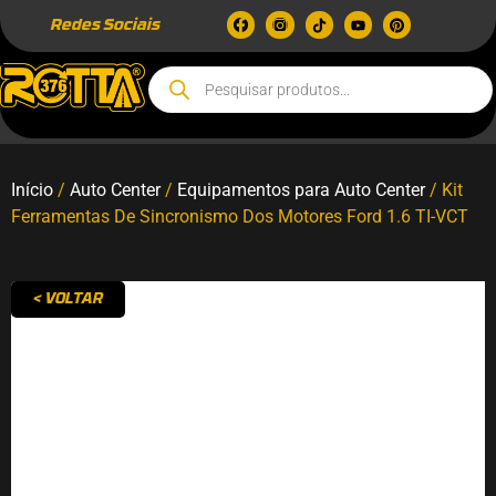
Redes Sociais
Início
/
Auto Center
/
Equipamentos para Auto Center
/ Kit
Ferramentas De Sincronismo Dos Motores Ford 1.6 TI-VCT
< VOLTAR