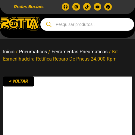
Redes Sociais
Início
/
Pneumáticos
/
Ferramentas Pneumáticas
/ Kit
Esmerilhadeira Retifica Reparo De Pneus 24.000 Rpm
< VOLTAR