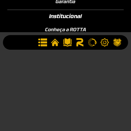
Garantia
Institucional
Conheça a ROTTA
Área de Membros
Sobre a Empresa
Seja uma Assistência Técnica
Seja um Revendedor
Contato
(44) 9834-1400 (WhatsApp)
Segunda à Sexta, 09h às 17h
contato@rotta376.com.br