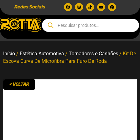
Redes Sociais
Início
/
Estética Automotiva
/
Tornadores e Canhões
/ Kit De
Escova Curva De Microfibra Para Furo De Roda
< VOLTAR