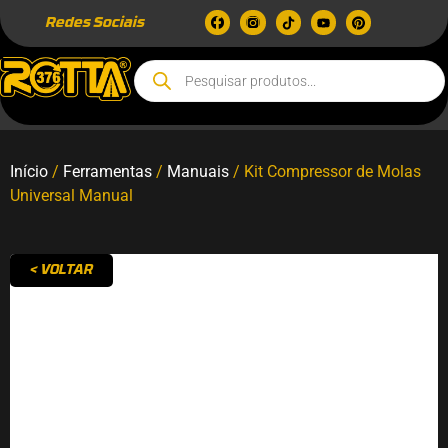
Redes Sociais
Início
/
Ferramentas
/
Manuais
/ Kit Compressor de Molas
Universal Manual
< VOLTAR