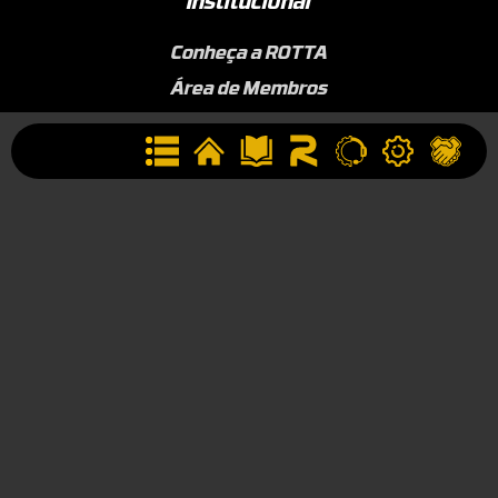
Institucional
Conheça a ROTTA
Área de Membros
Sobre a Empresa
Seja uma Assistência Técnica
Seja um Revendedor
Contato
(44) 9834-1400 (WhatsApp)
Segunda à Sexta, 09h às 17h
contato@rotta376.com.br
Contato para suporte técnico: (44) 9923-0164