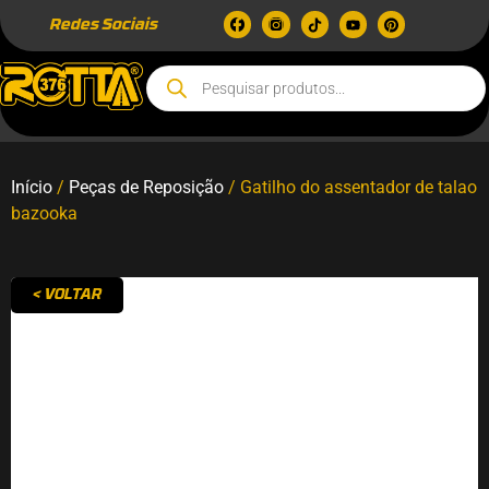
Redes Sociais
Início
/
Peças de Reposição
/ Gatilho do assentador de talao
bazooka
< VOLTAR