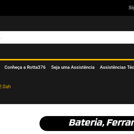
Si
Conheça a Rotta376
Seja uma Assistência
Assistências Té
 2.0ah
Bateria
,
Ferra