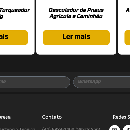
 Torqueador
Descolador de Pneus
A
g
Agrícola e Caminhão
ais
Ler mais
presa
Contato
Redes S
istência Técnica
(44) 9834-1400 (WhatsApp)