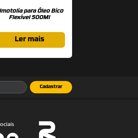
lmotolia para Óleo Bico
Flexível 500Ml
Ler mais
Cadastrar
ociais