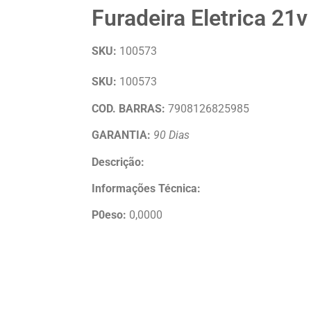
Furadeira Eletrica 21v
SKU:
100573
SKU:
100573
COD. BARRAS:
7908126825985
GARANTIA:
90 Dias
Descrição:
Informações Técnica:
P
0
eso:
0,0000