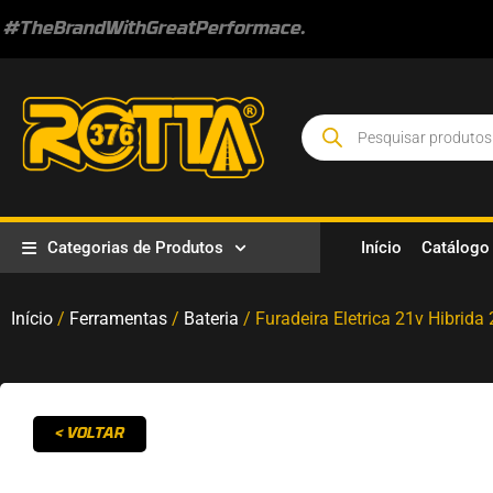
#TheBrandWithGreatPerformace.
Categorias de Produtos
Início
Catálogo
Início
/
Ferramentas
/
Bateria
/ Furadeira Eletrica 21v Hibrida
< VOLTAR