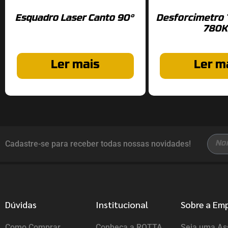
Esquadro Laser Canto 90°
Desforcimetro
780K
Ler mais
Ler m
Cadastre-se para receber todas nossas novidades!
Dúvidas
Institucional
Sobre a Em
Como Comprar
Conheça a ROTTA
Seja uma Ass