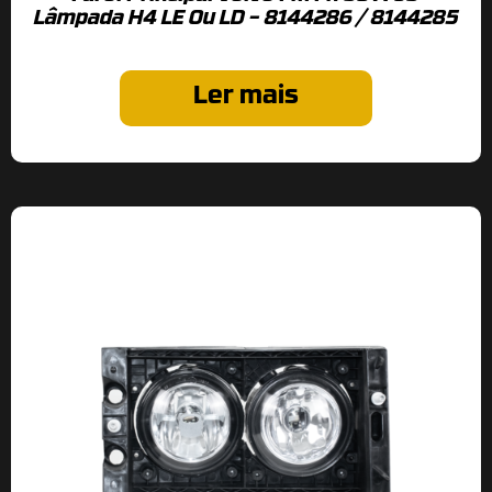
Lâmpada H4 LE Ou LD – 8144286 / 8144285
Ler mais