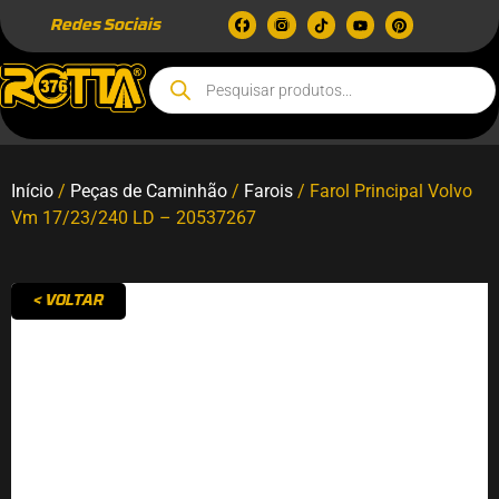
Redes Sociais
Início
/
Peças de Caminhão
/
Farois
/ Farol Principal Volvo
Vm 17/23/240 LD – 20537267
< VOLTAR