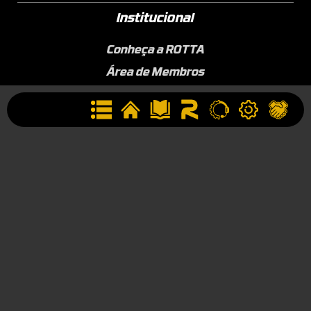
Institucional
Conheça a ROTTA
Área de Membros
Sobre a Empresa
Seja uma Assistência Técnica
Seja um Revendedor
Contato
(44) 9834-1400 (WhatsApp)
Segunda à Sexta, 09h às 17h
contato@rotta376.com.br
Contato para suporte técnico: (44) 9923-0164