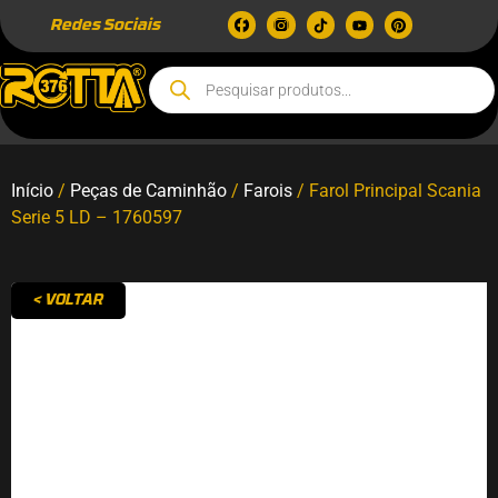
Redes Sociais
Início
/
Peças de Caminhão
/
Farois
/ Farol Principal Scania
Serie 5 LD – 1760597
< VOLTAR