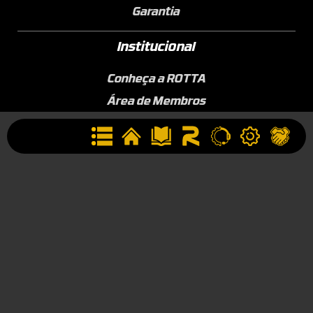
Garantia
Institucional
Conheça a ROTTA
Área de Membros
Sobre a Empresa
Seja uma Assistência Técnica
Seja um Revendedor
Contato
(44) 9834-1400 (WhatsApp)
Segunda à Sexta, 09h às 17h
contato@rotta376.com.br