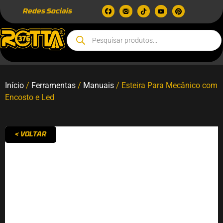
Redes Sociais
Início
/
Ferramentas
/
Manuais
/ Esteira Para Mecânico com
Encosto e Led
< VOLTAR