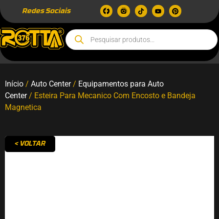
Redes Sociais
Início
/
Auto Center
/
Equipamentos para Auto
Center
/ Esteira Para Mecanico Com Encosto e Bandeja
Magnetica
< VOLTAR