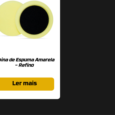
oina de Espuma Amarela
– Refino
Ler mais