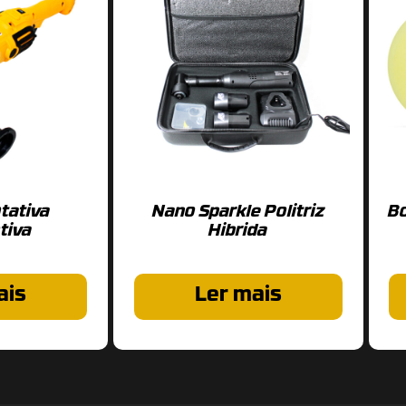
otativa
Nano Sparkle Politriz
B
tiva
Hibrida
ais
Ler mais