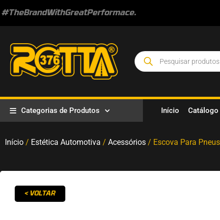
#TheBrandWithGreatPerformace.
Categorias de Produtos
Início
Catálogo
Início
/
Estética Automotiva
/
Acessórios
/ Escova Para Pneus
< VOLTAR