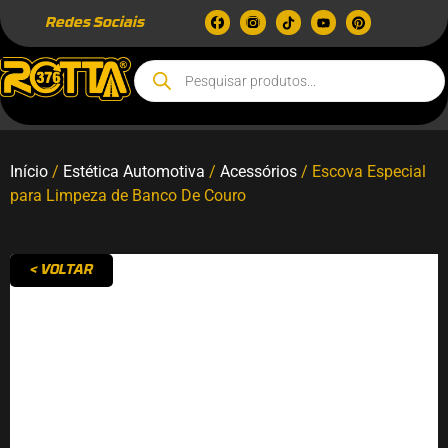
Redes Sociais
Início
/
Estética Automotiva
/
Acessórios
/ Escova Especial
para Limpeza de Banco De Couro
< VOLTAR