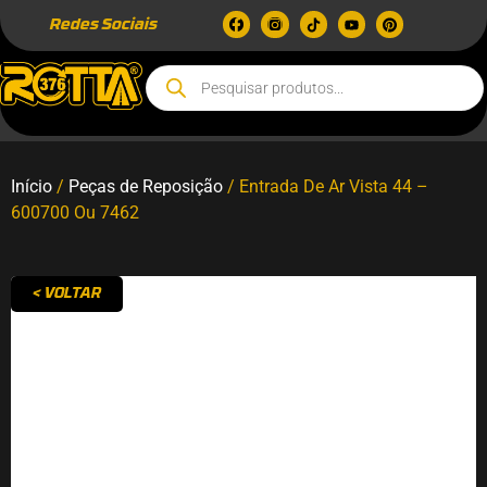
Redes Sociais
Início
/
Peças de Reposição
/ Entrada De Ar Vista 44 –
600700 Ou 7462
< VOLTAR