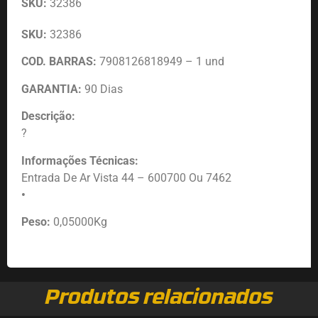
SKU:
32386
SKU:
32386
COD. BARRAS:
7908126818949 – 1 und
GARANTIA:
90 Dias
Descrição:
?
Informações Técnicas:
Entrada De Ar Vista 44 – 600700 Ou 7462
•
Peso:
0,05000Kg
Produtos relacionados