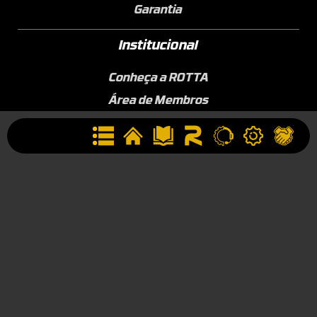
Garantia
Institucional
Conheça a ROTTA
Área de Membros
Sobre a Empresa
Seja uma Assistência Técnica
Seja um Revendedor
Contato
(44) 9834-1400 (WhatsApp)
Segunda à Sexta, 09h às 17h
contato@rotta376.com.br