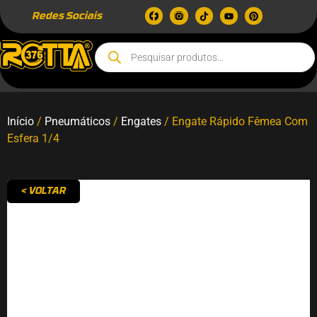
Redes Sociais
Início
/
Pneumáticos
/
Engates
/ Engate Rápido Fêmea Com
Esfera 1/4
< VOLTAR