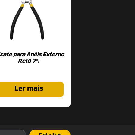
icate para Anéis Externo
Reto 7″.
Ler mais