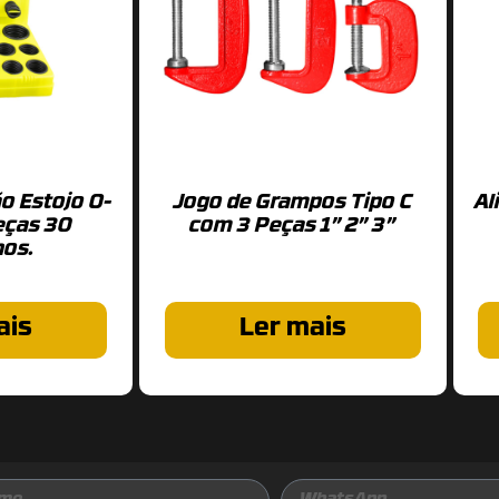
o Estojo O-
Jogo de Grampos Tipo C
Al
eças 30
com 3 Peças 1” 2” 3”
os.
ais
Ler mais