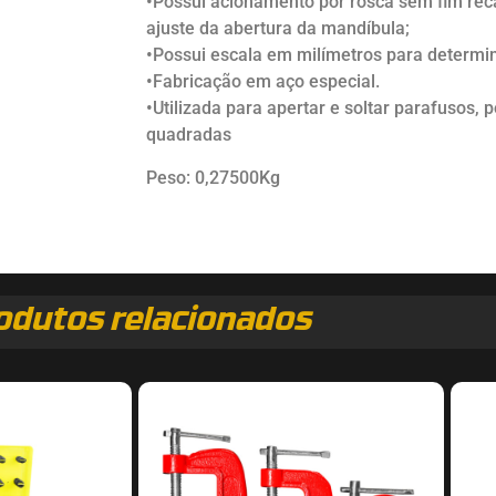
•Possui acionamento por rosca sem fim reca
ajuste da abertura da mandíbula;
•Possui escala em milímetros para determin
•Fabricação em aço especial.
•Utilizada para apertar e soltar parafusos,
quadradas
Peso: 0,27500Kg
odutos relacionados