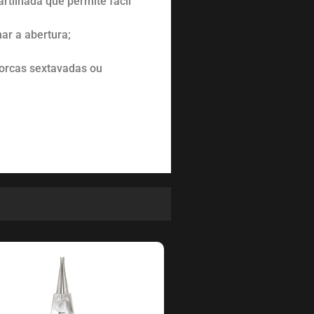
rtilhada que permite fácil
ar a abertura;
 porcas sextavadas ou