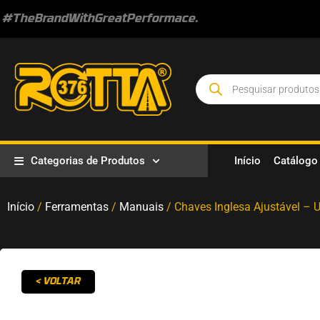
#TheBrandWithGreatPerformace.
Categorias de Produtos
Início
Catálogo
Início
/
Ferramentas
/
Manuais
/ Chaves Inglesa Ajustável – U
< VOLTAR