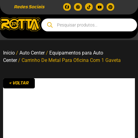
Redes Sociais
Início
/
Auto Center
/
Equipamentos para Auto
Center
/ Carrinho De Metal Para Oficina Com 1 Gaveta
< VOLTAR