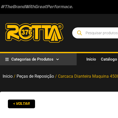
#TheBrandWithGreatPerformace.
Categorias de Produtos
Início
Catálogo
Início
/
Peças de Reposição
/ Carcaca Dianteira Maquina 450
< VOLTAR