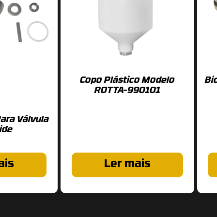
Copo Plástico Modelo
Bi
ROTTA-990101
ara Válvula
ide
ais
Ler mais