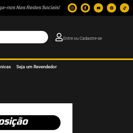
ga-nos Nas Redes Sociais!
Entre ou Cadastre-se
cnicas
Seja um Revendedor
osição