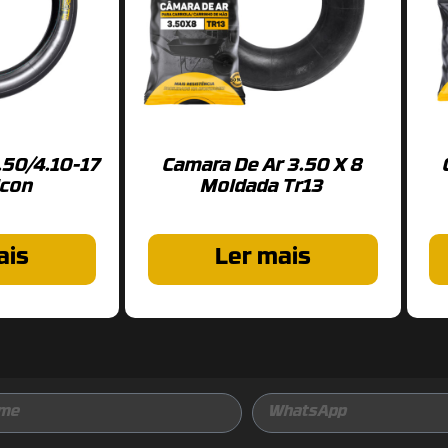
.50/4.10-17
Camara De Ar 3.50 X 8
lcon
Moldada Tr13
ais
Ler mais