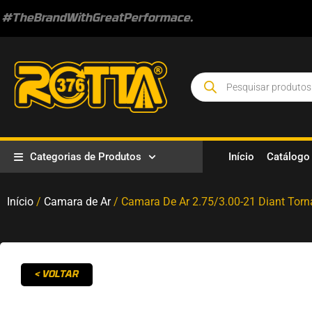
#TheBrandWithGreatPerformace.
Categorias de Produtos
Início
Catálogo
Início
/
Camara de Ar
/ Camara De Ar 2.75/3.00-21 Diant Tor
< VOLTAR